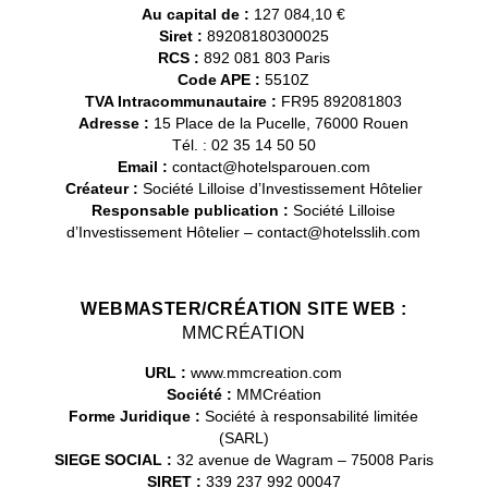
Au capital de :
127 084,10 €
Siret :
89208180300025
RCS :
892 081 803 Paris
Code APE :
5510Z
TVA Intracommunautaire :
FR95 892081803
Adresse :
15 Place de la Pucelle, 76000 Rouen
Tél. : 02 35 14 50 50
Email :
contact@hotelsparouen.com
Créateur :
Société Lilloise d’Investissement Hôtelier
Responsable publication :
Société Lilloise
d’Investissement Hôtelier – contact@hotelsslih.com
WEBMASTER/CRÉATION SITE WEB :
MMCRÉATION
URL :
www.mmcreation.com
Société :
MMCréation
Forme Juridique :
Société à responsabilité limitée
(SARL)
SIEGE SOCIAL :
32 avenue de Wagram – 75008 Paris
SIRET :
339 237 992 00047