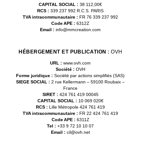
CAPITAL SOCIAL :
38 112,00€
RCS :
339 237 992 R.C.S. PARIS
TVA intracommunautaire :
FR 76 339 237 992
Code APE :
6312Z
Email :
info@mmcreation.com
HÉBERGEMENT ET PUBLICATION :
OVH
URL :
www.ovh.com
Société :
OVH
Forme juridique :
Société par actions simplifiés (SAS)
SIEGE SOCIAL :
2 rue Kellermann – 59100 Roubaix –
France
SIRET :
424 761 419 00045
CAPITAL SOCIAL :
10 069 020€
RCS :
Lille Métropole 424 761 419
TVA intracommunautaire :
FR 22 424 761 419
Code APE :
6311Z
Tel :
+33 9 72 10 10 07
Email :
cil@ovh.net