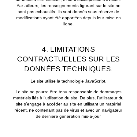
Par ailleurs, les renseignements figurant sur le site ne
sont pas exhaustifs. Ils sont donnés sous réserve de
modifications ayant été apportées depuis leur mise en
ligne.
4. LIMITATIONS
CONTRACTUELLES SUR LES
CHAMBRES
DONNÉES TECHNIQUES.
SPA
RESTAURANT
Le site utilise la technologie JavaScript.
SÉMINAIRES
Le site ne pourra être tenu responsable de dommages
ACTUALITÉS
matériels liés à l’utilisation du site. De plus, l’utilisateur du
site s’engage à accéder au site en utilisant un matériel
PRESSE
récent, ne contenant pas de virus et avec un navigateur
PHOTOS
de dernière génération mis-à-jour
BONS CADEAUX
CONTACT