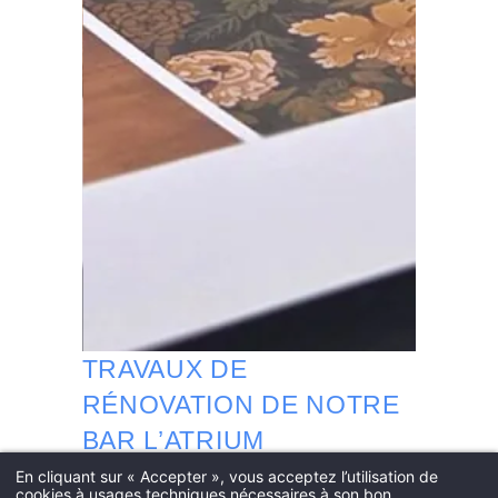
HOTEL DE BOURGTHEROULDE
15 PLACE DE LA PUCELLE 76000 ROUEN - FRANCE
HOTEL@HOTELSPAROUEN.COM
+33 2 35 14 50 50
TRAVAUX DE
RÉNOVATION DE NOTRE
BAR L’ATRIUM
En cliquant sur « Accepter », vous acceptez l’utilisation de
Dans le cadre de notre engagement à
cookies à usages techniques nécessaires à son bon