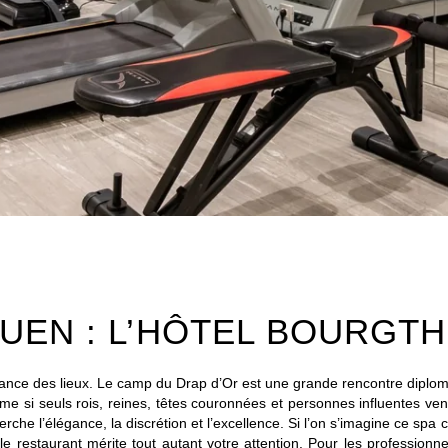
RESTAURANT
SÉMINAIRES
ACTUALITÉS
PRESSE
PHOTOS
BONS CADEAUX
CONTACT
+33 2 35 14 50 50
UEN : L’HÔTEL BOURGT
ance des lieux. Le camp du Drap d’Or est une grande rencontre diplo
me si seuls rois, reines, têtes couronnées et personnes influentes ve
herche l’élégance, la discrétion et l’excellence. Si l’on s’imagine ce spa
 le restaurant mérite tout autant votre attention. Pour les profession