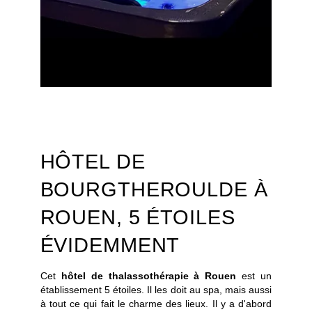
CHAMBRES
SPA
RESTAURANT
SÉMINAIRES
ACTUALITÉS
PRESSE
PHOTOS
HÔTEL DE
BONS CADEAUX
BOURGTHEROULDE À
CONTACT
+33 2 35 14 50 50
ROUEN, 5 ÉTOILES
ÉVIDEMMENT
Cet
hôtel de thalassothérapie à Rouen
est un
établissement 5 étoiles. Il les doit au spa, mais aussi
à tout ce qui fait le charme des lieux. Il y a d'abord