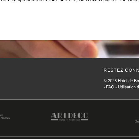
ACTUALITÉS
PRESSE
PHOTOS
BONS CADEAUX
CONTACT
+33 2 35 14 50 50
RESTEZ CONN
© 2026 Hotel de Bo
-
FAQ
-
Utilisation