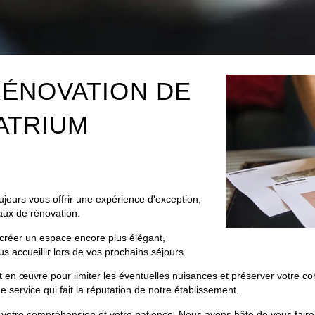
RÉNOVATION DE
ATRIUM
jours vous offrir une expérience d'exception,
vaux de rénovation.
CHAMBRES
créer un espace encore plus élégant,
us accueillir lors de vos prochains séjours.
SPA
 en œuvre pour limiter les éventuelles nuisances et préserver votre co
RESTAURANT
e service qui fait la réputation de notre établissement.
SÉMINAIRES
otre compréhension et votre patience. Nous avons hâte de vous faire