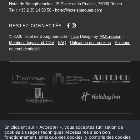
Hotel de Bourgtheroulde, 15 Place de la Pucelle, 76000 Rouen
Tél :
+33 2 35 14 50 50
-
hotel@hotelsparouen.com
RESTEZ CONNECTÉS :
© 2026 Hotel de Bourgtheroulde -
Hapi
Design by
MMCréation
-
Mentions légales et CGV
-
FAQ
-
Utilisation des cookies
-
Politique
de confidentialité
HOTEL DE BOURGTHEROULDE
En cliquant sur « Accepter », vous acceptez l’utilisation de
15 PLACE DE LA PUCELLE 76000 ROUEN - FRANCE
cookies à usages techniques nécessaires à son bon
HOTEL@HOTELSPAROUEN.COM
fonctionnement, ainsi que des cookies, y compris des cookies
+33 2 35 14 50 50