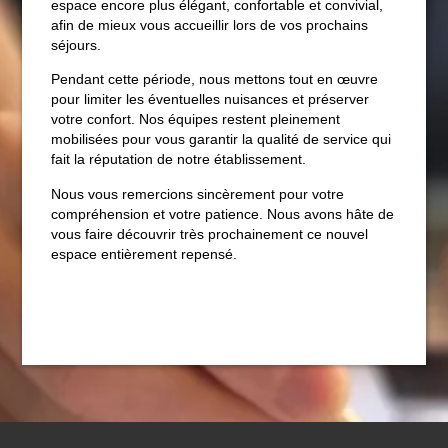
espace encore plus élégant, confortable et convivial,
afin de mieux vous accueillir lors de vos prochains
séjours.
Pendant cette période, nous mettons tout en œuvre
pour limiter les éventuelles nuisances et préserver
CHAMBRES
votre confort. Nos équipes restent pleinement
mobilisées pour vous garantir la qualité de service qui
SPA
fait la réputation de notre établissement.
RESTAURANT
Nous vous remercions sincèrement pour votre
SÉMINAIRES
compréhension et votre patience. Nous avons hâte de
ACTUALITÉS
vous faire découvrir très prochainement ce nouvel
espace entièrement repensé.
PRESSE
PHOTOS
BONS CADEAUX
CONTACT
+33 2 35 14 50 50