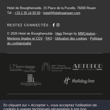
Hotel de Bourgtheroulde, 15 Place de la Pucelle, 76000 Rouen
Tél :
+33 2 35 14 50 50
-
hotel@hotelsparouen.com
RESTEZ CONNECTÉS :
© 2026 Hotel de Bourgtheroulde -
Hapi
Design by
MMCréation
-
Mentions légales et CGV
-
FAQ
-
Utilisation des cookies
-
Politique
de confidentialité
HOTEL DE BOURGTHEROULDE
En cliquant sur « Accepter », vous acceptez l’utilisation de
15 PLACE DE LA PUCELLE 76000 ROUEN - FRANCE
cookies à usages techniques nécessaires à son bon
HOTEL@HOTELSPAROUEN.COM