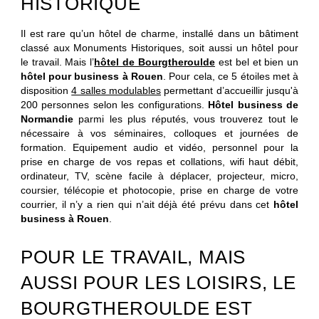
HISTORIQUE
Il est rare qu’un hôtel de charme, installé dans un bâtiment
classé aux Monuments Historiques, soit aussi un hôtel pour
le travail. Mais l’
hôtel de Bourgtheroulde
est bel et bien un
hôtel pour business à Rouen
. Pour cela, ce 5 étoiles met à
disposition
4 salles modulables
permettant d’accueillir jusqu'à
200 personnes selon les configurations.
Hôtel business de
Normandie
parmi les plus réputés, vous trouverez tout le
nécessaire à vos séminaires, colloques et journées de
formation. Equipement audio et vidéo, personnel pour la
CHAMBRES
prise en charge de vos repas et collations, wifi haut débit,
ordinateur, TV, scène facile à déplacer, projecteur, micro,
SPA
coursier, télécopie et photocopie, prise en charge de votre
RESTAURANT
courrier, il n’y a rien qui n’ait déjà été prévu dans cet
hôtel
business à Rouen
.
SÉMINAIRES
ACTUALITÉS
POUR LE TRAVAIL, MAIS
PRESSE
AUSSI POUR LES LOISIRS, LE
PHOTOS
BONS CADEAUX
BOURGTHEROULDE EST