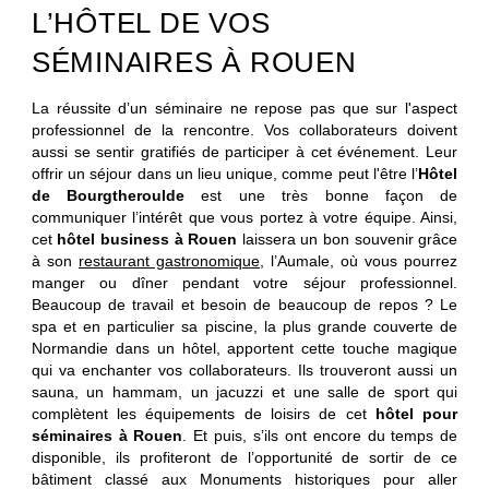
CONTACT
L’HÔTEL DE VOS
+33 2 35 14 50 50
SÉMINAIRES À ROUEN
La réussite d’un séminaire ne repose pas que sur l'aspect
professionnel de la rencontre. Vos collaborateurs doivent
aussi se sentir gratifiés de participer à cet événement. Leur
offrir un séjour dans un lieu unique, comme peut l'être l’
Hôtel
de Bourgtheroulde
est une très bonne façon de
communiquer l’intérêt que vous portez à votre équipe. Ainsi,
cet
hôtel business à Rouen
laissera un bon souvenir grâce
à son
restaurant gastronomique
, l’Aumale, où vous pourrez
manger ou dîner pendant votre séjour professionnel.
Beaucoup de travail et besoin de beaucoup de repos ? Le
spa et en particulier sa piscine, la plus grande couverte de
Normandie dans un hôtel, apportent cette touche magique
qui va enchanter vos collaborateurs. Ils trouveront aussi un
sauna, un hammam, un jacuzzi et une salle de sport qui
complètent les équipements de loisirs de cet
hôtel pour
séminaires à Rouen
. Et puis, s’ils ont encore du temps de
disponible, ils profiteront de l’opportunité de sortir de ce
bâtiment classé aux Monuments historiques pour aller