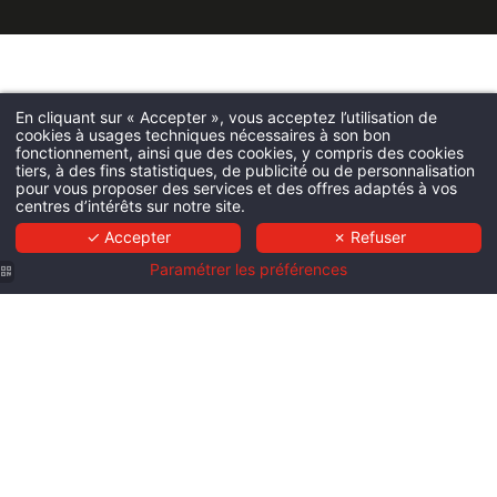
En cliquant sur « Accepter », vous acceptez l’utilisation de
cookies à usages techniques nécessaires à son bon
fonctionnement, ainsi que des cookies, y compris des cookies
tiers, à des fins statistiques, de publicité ou de personnalisation
pour vous proposer des services et des offres adaptés à vos
centres d’intérêts sur notre site.
✓ Accepter
✗ Refuser
Paramétrer les préférences
Hôtel de
Hôtel de
Bourgtheroulde
Bourgtheroulde
Hôtel de
| Week-
| Week-
Bourgtheroulde
Hôtel de
end spa
end en
| Week-
Bourgtheroulde
pour
amoureux
end spa
| Séjour
couple
Normandie
en
spa en