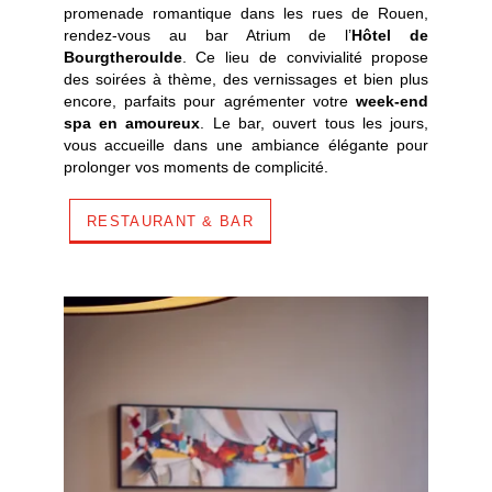
promenade romantique dans les rues de Rouen,
RESTAURANT
rendez-vous au bar Atrium de l’
Hôtel de
SÉMINAIRES
Bourgtheroulde
. Ce lieu de convivialité propose
des soirées à thème, des vernissages et bien plus
ACTUALITÉS
encore, parfaits pour agrémenter votre
week-end
PRESSE
spa en amoureux
. Le bar, ouvert tous les jours,
vous accueille dans une ambiance élégante pour
PHOTOS
prolonger vos moments de complicité.
BONS CADEAUX
CONTACT
RESTAURANT & BAR
+33 2 35 14 50 50