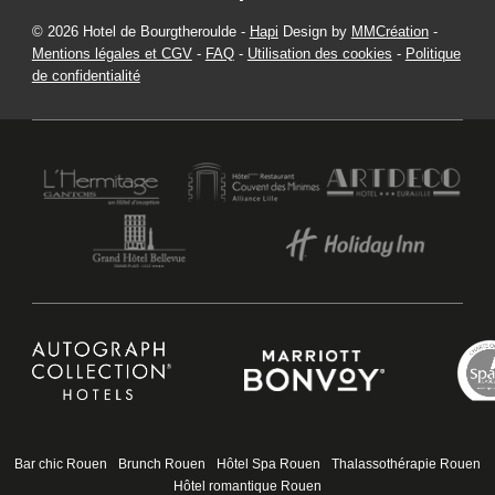
© 2026 Hotel de Bourgtheroulde -
Hapi
Design by
MMCréation
-
Mentions légales et CGV
-
FAQ
-
Utilisation des cookies
-
Politique
de confidentialité
HOTEL DE BOURGTHEROULDE
15 PLACE DE LA PUCELLE 76000 ROUEN - FRANCE
HOTEL@HOTELSPAROUEN.COM
+33 2 35 14 50 50
Bar chic Rouen
Brunch Rouen
Hôtel Spa Rouen
Thalassothérapie Rouen
Hôtel romantique Rouen